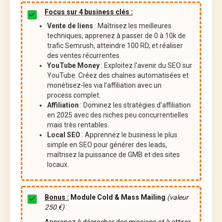
Focus sur 4 business clés :
Vente de liens
: Maîtrisez les meilleures
techniques, apprenez à passer de 0 à 10k de
trafic Semrush, atteindre 100 RD, et réaliser
des ventes récurrentes.
YouTube Money
: Exploitez l'avenir du SEO sur
YouTube. Créez des chaînes automatisées et
monétisez-les via l’affiliation avec un
process complet.
Affiliation
: Dominez les stratégies d’affiliation
en 2025 avec des niches peu concurrentielles
mais très rentables.
Local SEO
: Apprennez le business le plus
simple en SEO pour générer des leads,
maîtrisez la puissance de GMB et des sites
locaux.
Bonus :
Module Cold & Mass Mailing
(valeur
250 €)
:
Apprenez à décrocher des missions et à attirer