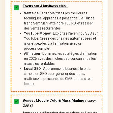
Focus sur 4 business clés :
Vente de liens
: Maîtrisez les meilleures
techniques, apprenez à passer de 0 à 10k de
trafic Semrush, atteindre 100 RD, et réaliser
des ventes récurrentes.
YouTube Money
: Exploitez l'avenir du SEO sur
YouTube. Créez des chaînes automatisées et
monétisez-les via l’affiliation avec un
process complet.
Affiliation
: Dominez les stratégies d’affiliation
en 2025 avec des niches peu concurrentielles
mais très rentables.
Local SEO
: Apprennez le business le plus
simple en SEO pour générer des leads,
maîtrisez la puissance de GMB et des sites
locaux.
Bonus :
Module Cold & Mass Mailing
(valeur
250 €)
:
Apprenez à décrocher des missions et à attirer